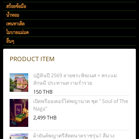
สร้อยข้อมือ
น้ำหอม
เพนทาเคิล
โมบายแม่มด
อื่นๆ
PRODUCT ITEM
ปฏิทินปี 2569 ลายพระพิฆเนศ + พระแม่
ลักษมี ประทานความร่ำรวย
150 THB
เปิดพรีออเดอร์ไพ่พญานาค ชุด " Soul of The
Naga"
2,499 THB
ผ้ายันต์พญาศรีสัตตนาคราชรุ่น1 สีม่วง