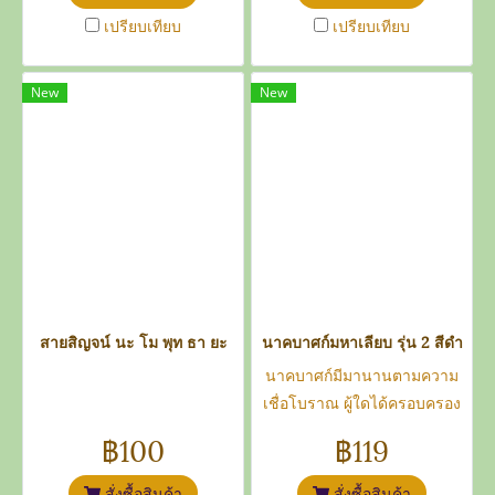
เปรียบเทียบ
เปรียบเทียบ
New
New
สายสิญจน์ นะ โม พุท ธา ยะ
นาคบาศก์มหาเลียบ รุ่น 2 สีดำ
นาคบาศก์มีมานานตามความ
เชื่อโบราณ ผู้ใดได้ครอบครอง
จะมีกินมีใช้ไม่รู้จักหมดสิ้น วัตถุ
฿100
฿119
มงคลจะมีรายละเอียดวิธีการ
บูชา และการปฏิบัติตัวให้เกิดผล
สั่งซื้อสินค้า
สั่งซื้อสินค้า