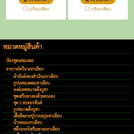
ดีที่สุด เป็นเอกสารแนบไปตอน
เปรียบเทียบ
เปรียบเทียบ
จัดส่งค่ะ
หมวดหมู่สินค้า
บัตรขูดเลขมงคล
อาจารย์ควีน มหาเลียบ
ผ้ายันต์ของสำนักมหาเลียบ
ธูปเลขมงคลมหาเลียบ
องค์เทพขนาดตั้งบูชา
ชุดเสริมดวงลงด้วยตนเอง
ชุด 3 พระอรหันต์
รูปขนาดตั้งบูชา
เสื้อยืดลายปู่บรมครูมหาเลียบ
น้ำหอมมหาเลียบ
สติ๊กเกอร์เสริมดวงมหาเลียบ