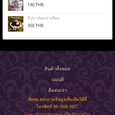
190 THB
ลิปบาล์มมหาเลียบ
350 THB
สินค้าทั้งหมด
แผนที่
ติดต่อเรา
ติดต่อ สอบถาม
ข้
อมูลเพิ่มเติมได้ที่
โทรศัพท์ 06-1168-8877
ine : @witchqueen (มี@ด้
านหน้า)
L