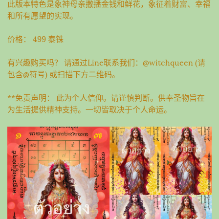
此版本特色是象神母亲撒播金钱和鲜花，象征着财富、幸福
和所有愿望的实现。
价格： 499 泰铢
有兴趣购买吗？ 请通过Line联系我们：@witchqueen (请
包含@符号) 或扫描下方二维码。
**免责声明： 此为个人信仰。请谨慎判断。供奉圣物旨在
为生活提供精神支持。一切皆取决于个人命运。