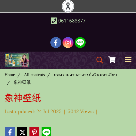
0611688877
Home
All contents
บทความจากอาจารย์ควีนมหาเลียบ
象神壁纸
象神壁纸
Last updated: 24 Jul 2025
|
5042 Views
|