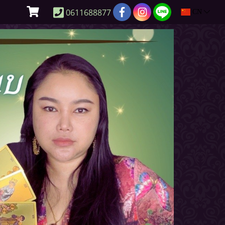
0611688877
CN