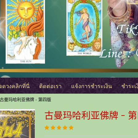
ดวงคลิกที่นี่
ติดต่อเรา
แจ้งการชำระเงิน
ชำระเ
古曼玛哈利亚佛牌 - 第四版
古曼玛哈利亚佛牌 - 