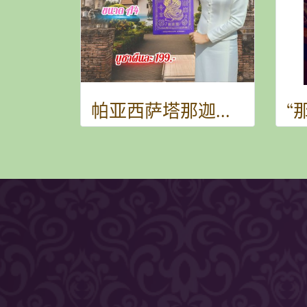
帕亚西萨塔那迦法布 (第一期) - 紫色