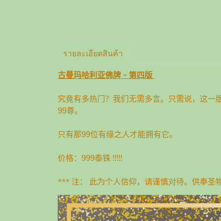
รายละเอียดสินค้า
古曼玛哈利亚佛牌 - 第四版
究竟有多热门？我们无需多言。只需说，这一
99尊。
只有那99位有缘之人才能拥有它。
价格：999泰铢 !!!!!
*** 注： 此为个人信仰，请谨慎对待。供奉