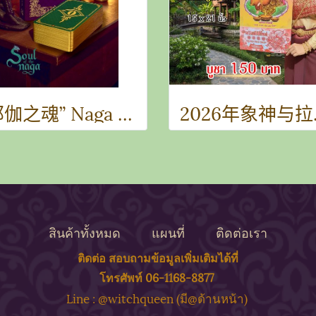
“那伽之魂” Naga 牌卡套装 预售开启
2026年
สินค้าทั้งหมด
แผนที่
ติดต่อเรา
ติดต่อ สอบถาม
ข้
อมูลเพิ่มเติมได้ที่
โทรศัพท์ 06-1168-8877
ine : @witchqueen (มี@ด้
านหน้า)
L