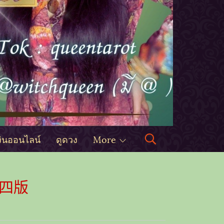
งินออนไลน์
ดูดวง
More
第四版