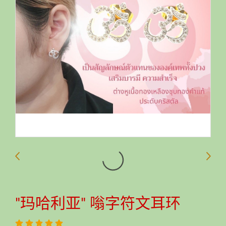
"玛哈利亚" 嗡字符文耳环