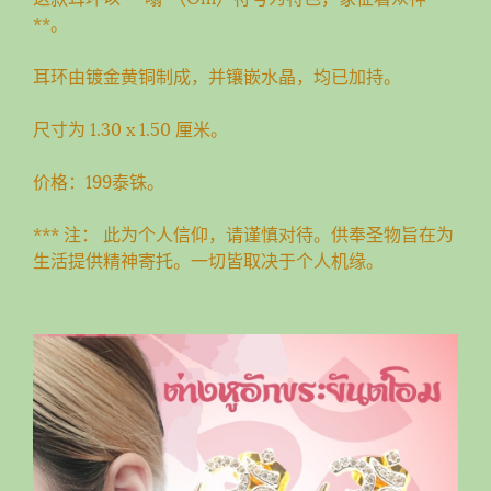
**。
耳环由镀金黄铜制成，并镶嵌水晶，均已加持。
尺寸为 1.30 x 1.50 厘米。
价格：199泰铢。
*** 注： 此为个人信仰，请谨慎对待。供奉圣物旨在为
生活提供精神寄托。一切皆取决于个人机缘。