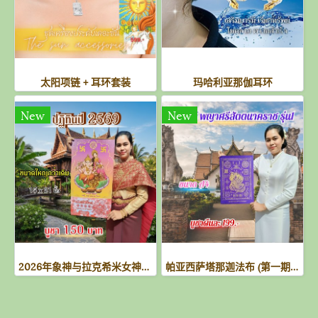
太阳项链 + 耳环套装
玛哈利亚那伽耳环
New
New
2026年象神与拉克希米女神主题日历：财富与繁荣之礼
帕亚西萨塔那迦法布 (第一期) - 紫色