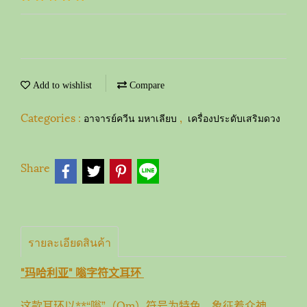
Add to wishlist
Compare
Categories :
,
อาจารย์ควีน มหาเลียบ
เครื่องประดับเสริมดวง
Share
รายละเอียดสินค้า
"玛哈利亚" 嗡字符文耳环
这款耳环以**“嗡”（Om）符号为特色，象征着众神