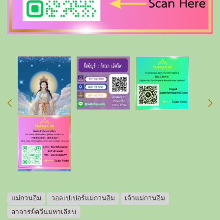
แม่กวนอิม
วอลเปเปอร์แม่กวนอิม
เจ้าแม่กวนอิม
อาจารย์ควีนมหาเลียบ