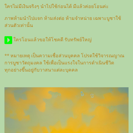
ใครไม่มีเงินจริงๆ นำไปใช้ก่อนได้ มีแล้วค่อยโอนค่ะ
ภาพห้ามนำไปแจก ห้ามส่งต่อ ห้ามจำหน่าย เฉพาะบูชาใช้
ส่วนตัวเท่านั้น
ใครโอนแล้วขอให้โชคดี รับทรัพย์ใหญ่
** หมายเหตุ เป็นความเชื่อส่วนบุคคล โปรดใช้วิจารณญาณ
การบูชาวัตถุมงคล ใช้เพื่อเป็นแรงใจในการดำเนินชีวิต
ทุกอย่างขึ้นอยู่กับวาสนาแต่ละบุคคล