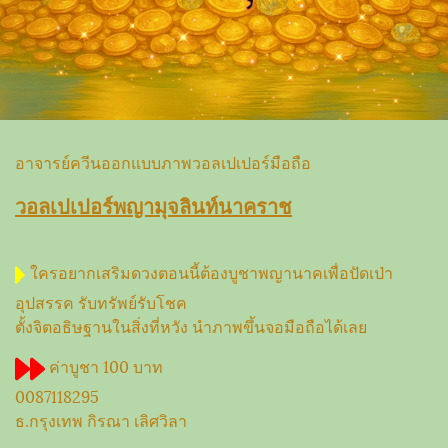
อาจารย์ควีนออกแบบภาพวอลเปเปอร์มือถือ
วอลเปเปอร์พญามุจลินท์นาคราช
ใครอยากเสริมดวงตอนนี้ต้องบูชาพญานาคเพื่อปัดเป่า
อุปสรรค รับทรัพย์รับโชค
ตั้งจิตอธิษฐานในสิ่งที่หวัง นำภาพขึ้นจอมือถือได้เลย
ค่าบูชา 100 บาท
0087118295
ธ.กรุงเทพ กิรณา เลิศวิลา