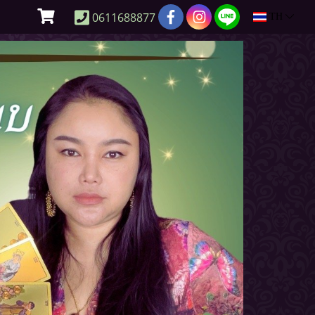
0611688877
TH