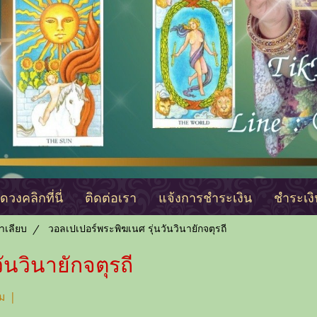
วงคลิกที่นี่
ติดต่อเรา
แจ้งการชำระเงิน
ชำระเง
าเลียบ
วอลเปเปอร์พระพิฆเนศ รุ่นวันวินายักจตุรถี
ันวินายักจตุรถี
ชม
|