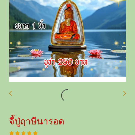
จี้ปู่ฤาษีนารอด