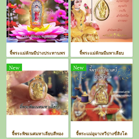
จี้พระแม่ลักษมีปางประทานพร
จี้พระแม่ลักษมีมหาเลียบ
New
New
จี้พระพิฆเนศมหาเลียบสีทอง
จี้พระแม่อุมาเทวีปางขี่สิงโต