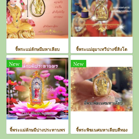
จี้พระแม่ลักษมีมหาเลียบ
จี้พระแม่อุมาเทวีปางขี่สิงโต
New
New
จี้พระแม่ลักษมีปางประทานพร
จี้พระพิฆเนศมหาเลียบสีทอง