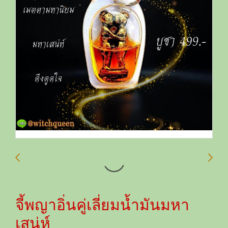
จี้พญาอิ่นคู่เลี่ยมน้ำมันมหา
เสน่ห์