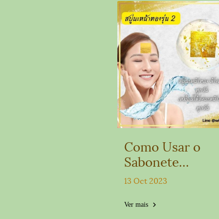
Como Usar o
Sabonete
Mahaleab Na N
13 Oct 2023
Thong
Ver mais