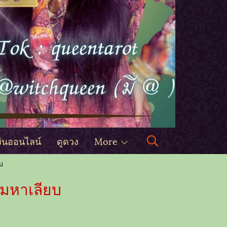
งินออนไลน์
ดูดวง
More
บ
งมหาเลียบ