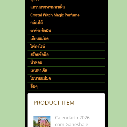
แหวนเพชรเพนทาเคิล
Crystal Witch Magic Perfume
กล่องไม้
ตาข่ายดักฝัน
เทียนแม่มด
ไพ่ทาโรต์
สร้อยข้อมือ
น้ำหอม
เพนทาเคิล
โมบายแม่มด
อื่นๆ
PRODUCT ITEM
Calendário 2026
com Ganesha e