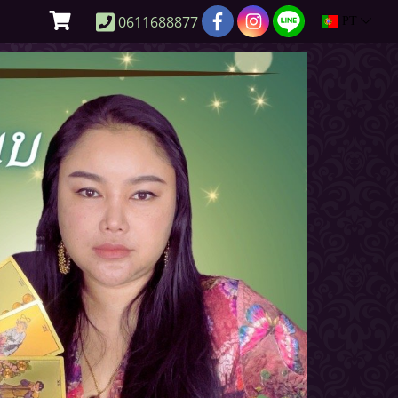
0611688877
PT