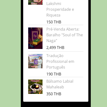
Lakshmi
Prosperidade e
Riqueza
150 THB
Pré-Venda Aberta:
Baralho "Soul of The
Naga"
2,499 THB
Tradução
Profissional em
Português
190 THB
Bálsamo Labial
Mahaleab
350 THB