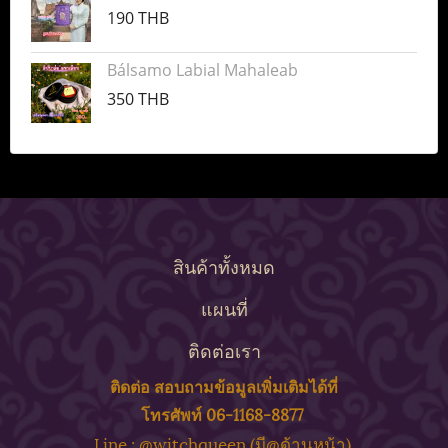
190 THB
Bálsamo Labial Mahaleab
350 THB
สินค้าทั้งหมด
แผนที่
ติดต่อเรา
ติดต่อ สอบถาม
ข้
อมูลเพิ่มเติมได้ที่
โทรศัพท์ 06-1168-8877
ine : @witchqueen (มี@ด้
านหน้า)
L