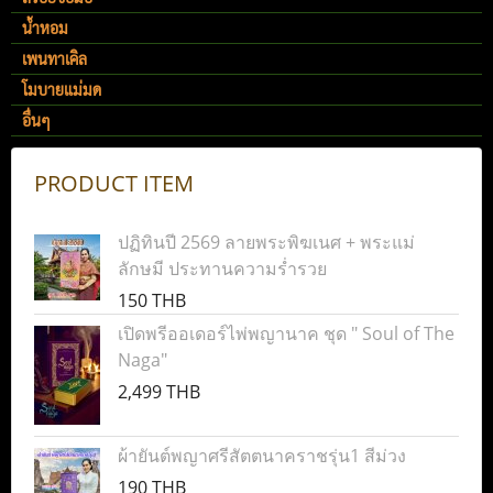
น้ำหอม
เพนทาเคิล
โมบายแม่มด
อื่นๆ
PRODUCT ITEM
ปฏิทินปี 2569 ลายพระพิฆเนศ + พระแม่
ลักษมี ประทานความร่ำรวย
150 THB
เปิดพรีออเดอร์ไพ่พญานาค ชุด " Soul of The
Naga"
2,499 THB
ผ้ายันต์พญาศรีสัตตนาคราชรุ่น1 สีม่วง
190 THB