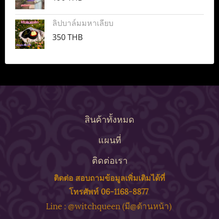
ลิปบาล์มมหาเลียบ
350 THB
สินค้าทั้งหมด
แผนที่
ติดต่อเรา
ติดต่อ สอบถาม
ข้
อมูลเพิ่มเติมได้ที่
โทรศัพท์ 06-1168-8877
ine : @witchqueen (มี@ด้
านหน้า)
L