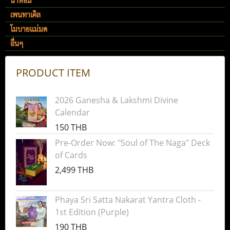
น้ำหอม
เพนทาเคิล
โมบายแม่มด
อื่นๆ
PRODUCT ITEM
2026 Ganesha & Lakshmi Divine
Calendar
150 THB
Pre-Order Now: "Soul of The Naga" Deck
of Cards
2,499 THB
Phaya Sri Satta Nakarat Yantra Cloth -
1st Edition (Purple)
190 THB