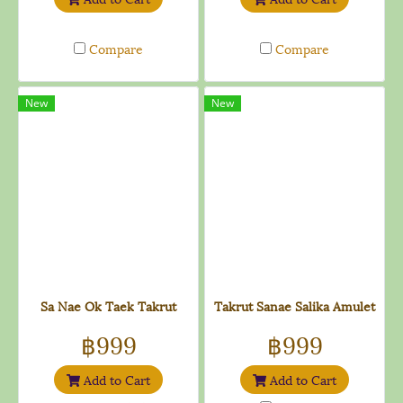
Compare
Compare
New
New
Sa Nae Ok Taek Takrut
Takrut Sanae Salika Amulet
฿999
฿999
Add to Cart
Add to Cart