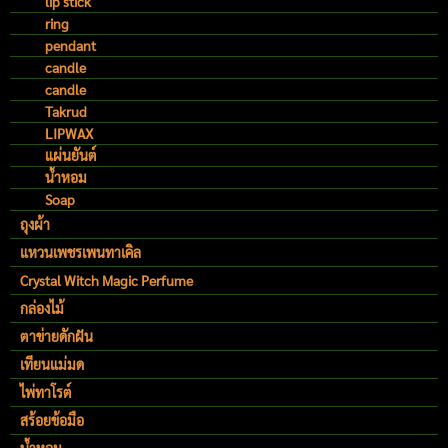
lip stick
ring
pendant
candle
candle
Takrud
LIPWAX
แผ่นยันต์
น้ำหอม
Soap
ถุงผ้า
แหวนเพชรเพนทาเคิล
Crystal Witch Magic Perfume
กล่องไม้
ตาข่ายดักฝัน
เทียนแม่มด
ไพ่ทาโรต์
สร้อยข้อมือ