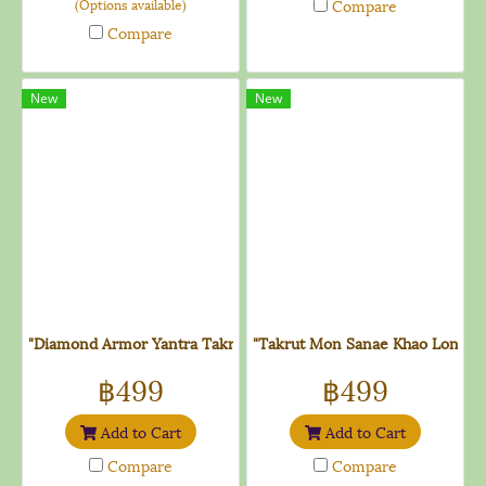
(Options available)
Compare
Compare
New
New
"Diamond Armor Yantra Takrut - Three Kings Edition"
"Takrut Mon Sanae Khao Long"
฿499
฿499
Add to Cart
Add to Cart
Compare
Compare