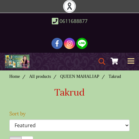
0611688877
Home
All products
QUEEN MAHALIAP
Takrud
Takrud
Sort by