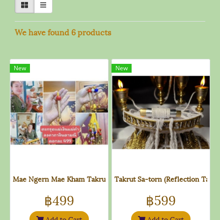
We have found 6 products
New
New
Mae Ngern Mae Kham Takrut with Chindamanee Incantation
Takrut Sa-torn (Reflection Talis
฿499
฿599
Add to Cart
Add to Cart