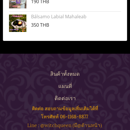
190 THB
Bálsamo Labial Mahaleab
350 THB
สินค้าทั้งหมด
แผนที่
ติดต่อเรา
ติดต่อ สอบถาม
ข้
อมูลเพิ่มเติมได้ที่
โทรศัพท์ 06-1168-8877
ine : @witchqueen (มี@ด้
านหน้า)
L