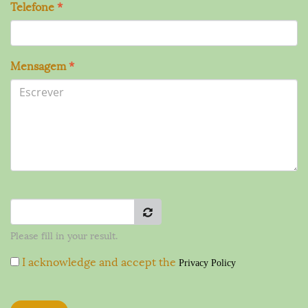
Telefone
*
Mensagem
*
Please fill in your result.
I acknowledge and accept the
Privacy Policy