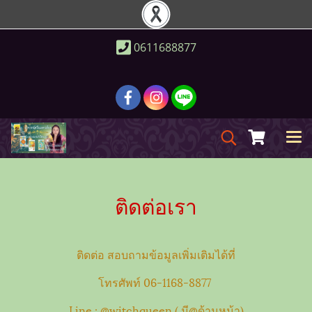
0611688877
ติดต่อเรา
ติดต่อ สอบถามข้อมูลเพิ่มเติมได้ที่
โทรศัพท์ 06-1168-8877
Line : @witchqueen ( มี@ด้านหน้า)