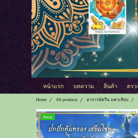
หน้าแรก
บทความ
สินค้า
ตรวจ
Home
All products
อาจารย์ควีน มหาเลียบ
New