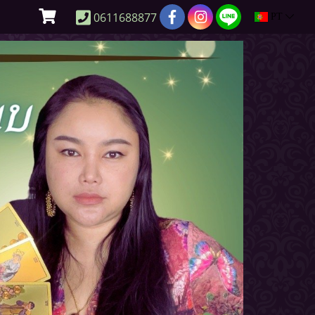
0611688877
PT