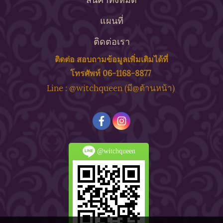
แผนที่
ติดต่อเรา
ติดต่อ สอบถาม
ข้
อมูลเพิ่มเติมได้ที่
โทรศัพท์ 06-1168-8877
ine : @witchqueen (มี@ด้
านหน้า)
L
@witchqueen