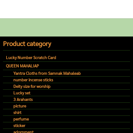
Product category
Lucky Number Scratch Card
QUEEN MAHALIAP
Yantra Cloths from Samnak Mahaleab
number incense sticks
Deity size for worship
Lucky set
3 Arahants
picture
shirt
perfume
sticker
adornment