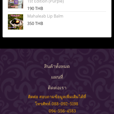
1st Edition (Purple)
190 THB
Mahaleab Lip Balm
350 THB
สินค้าทั้งหมด
แผนที่
ติดต่อเรา
ติดต่อ สอบถาม
ข้
อมูลเพิ่มเติมได้ที่
โทรศัพท์ 088-092-5198
094-556-4583