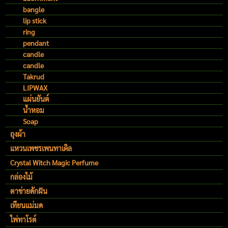
bangle
lip stick
ring
pendant
candle
candle
Takrud
LIPWAX
แผ่นยันต์
น้ำหอม
Soap
ถุงผ้า
แหวนเพชรเพนทาเคิล
Crystal Witch Magic Perfume
กล่องไม้
ตาข่ายดักฝัน
เทียนแม่มด
ไพ่ทาโรต์