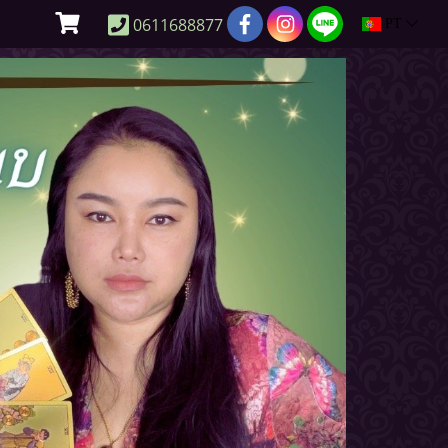
0611688877
PT