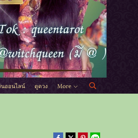
งินออนไลน์
ดูดวง
More