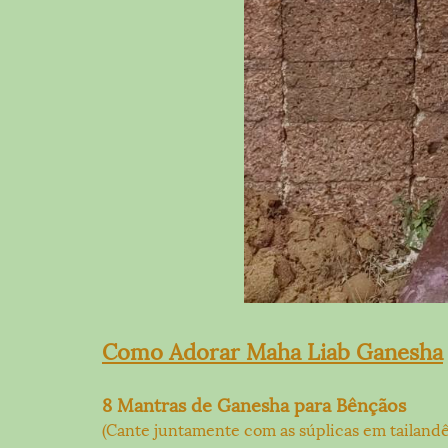
Como Adorar Maha Liab Ganesha
8 Mantras de Ganesha para Bênçãos
(Cante juntamente com as súplicas em tailandê