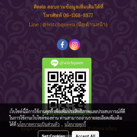
ติดต่อ สอบถาม
ข้
อมูลเพิ่มเติมได้ที่
โทรศัพท์ 06-1168-8877
ine : @witchqueen (มี@ด้
านหน้า)
L
@witchqueen
เว็บไซต์นี้มีการใช้งานคุกกี้ เพื่อเพิ่มประสิทธิภาพและประสบการณ์ที่ดี
ในการใช้งานเว็บไซต์ของท่าน ท่านสามารถอ่านรายละเอียดเพิ่มเติม
ได้ที่
นโยบายความเป็นส่วนตัว
,
นโยบายคุกกี้
ข้อมูลในเว็บไซด์นี้เป็นลิขสิทธิ์ของ สำนักมหาเลียบ
Set Cookies
Accept All