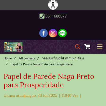
0611688877
Home
All contents
วอลเปอร์เปอร์สำนักมหาเลียบ
Papel de Parede Naga Preto para Prosperidade
Papel de Parede Naga Preto
para Prosperidade
Ultima atualização: 23 Jul 2025
|
11940 Ver
|