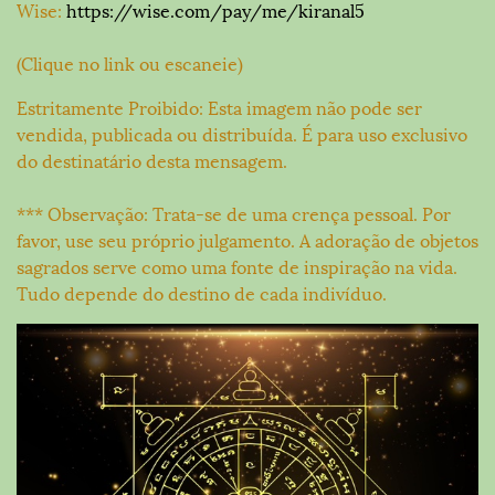
Wise:
https://wise.com/pay/me/kiranal5
(Clique no link ou escaneie)
Estritamente Proibido: Esta imagem não pode ser
vendida, publicada ou distribuída. É para uso exclusivo
do destinatário desta mensagem.
*** Observação: Trata-se de uma crença pessoal. Por
favor, use seu próprio julgamento. A adoração de objetos
sagrados serve como uma fonte de inspiração na vida.
Tudo depende do destino de cada indivíduo.