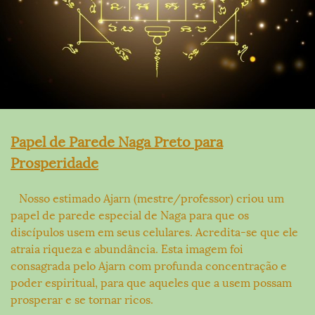
Papel de Parede Naga Preto para
Prosperidade
Nosso estimado Ajarn (mestre/professor) criou um
papel de parede especial de Naga para que os
discípulos usem em seus celulares. Acredita-se que ele
atraia riqueza e abundância. Esta imagem foi
consagrada pelo Ajarn com profunda concentração e
poder espiritual, para que aqueles que a usem possam
prosperar e se tornar ricos.