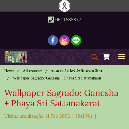
0611688877
Home
All contents
วอลเปอร์เปอร์สำนักมหาเลียบ
Wallpaper Sagrado: Ganesha + Phaya Sri Sattanakarat
Wallpaper Sagrado: Ganesha
+ Phaya Sri Sattanakarat
Ultima atualização: 11 Feb 2026
|
1541 Ver
|