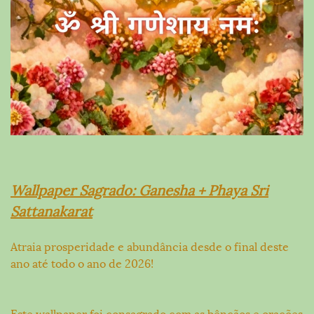
Wallpaper Sagrado: Ganesha + Phaya Sri
Sattanakarat
Atraia prosperidade e abundância desde o final deste
ano até todo o ano de 2026!
Este wallpaper foi consagrado com as bênçãos e orações