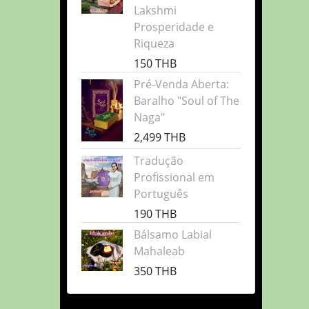
Lakshmi
Prosperidade e
Riqueza
150 THB
Pré-Venda Aberta:
Baralho "Soul of The
Naga"
2,499 THB
Tradução
Profissional em
Português
190 THB
Bálsamo Labial
Mahaleab
350 THB