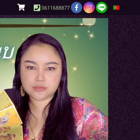
0611688877
PT