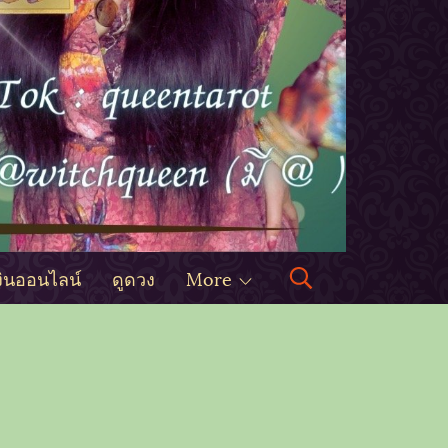
งินออนไลน์
ดูดวง
More
s