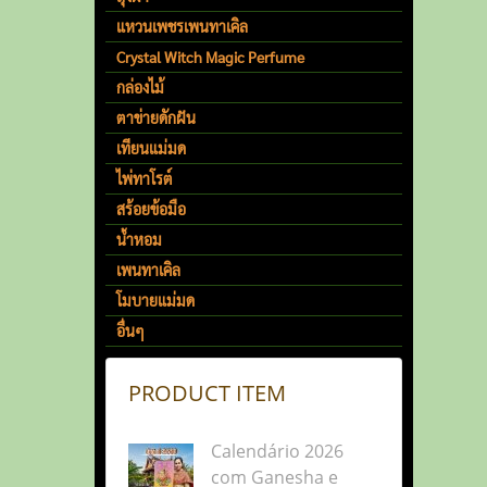
แหวนเพชรเพนทาเคิล
Crystal Witch Magic Perfume
กล่องไม้
ตาข่ายดักฝัน
เทียนแม่มด
ไพ่ทาโรต์
สร้อยข้อมือ
น้ำหอม
เพนทาเคิล
โมบายแม่มด
อื่นๆ
PRODUCT ITEM
Calendário 2026
com Ganesha e