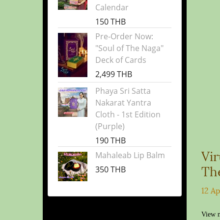
Calendar
150 THB
Pre-Order Now:
"Soul of The Naga"
Deck of Cards
2,499 THB
Phaya Sri Satta
Nakarat Yantra
Cloth - 1st Edition
(Purple)
190 THB
Vi
Mahaleab Lip Balm
Th
350 THB
Po
12 A
Pro
View 