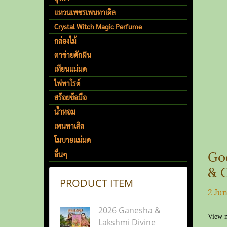
Edi
แหวนเพชรเพนทาเคิล
Crystal Witch Magic Perfume
กล่องไม้
ตาข่ายดักฝัน
เทียนแม่มด
ไพ่ทาโรต์
สร้อยข้อมือ
น้ำหอม
เพนทาเคิล
โมบายแม่มด
Go
อื่นๆ
& 
PRODUCT ITEM
Sri
2 Ju
Wa
2026 Ganesha &
View 
Lakshmi Divine