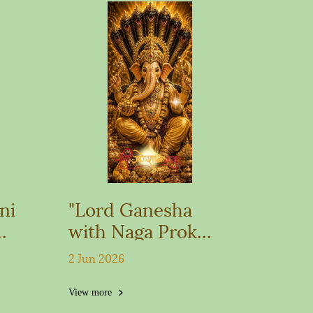
ni
"Lord Ganesha
with Naga Prok
ng
Wallpaper
2 Jun 2026
on,
View more