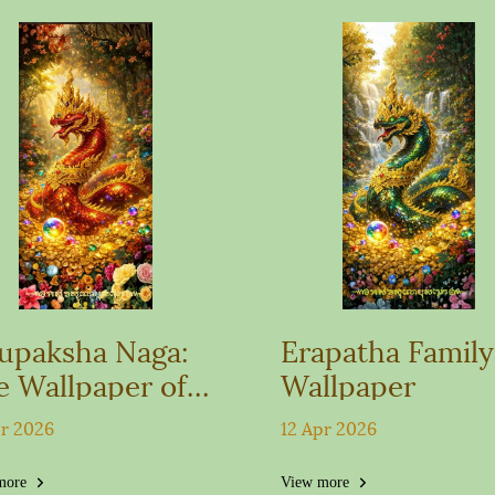
rupaksha Naga:
Erapatha Family
e Wallpaper of
Wallpaper
wer and
pr 2026
12 Apr 2026
tection
more
View more