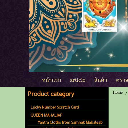
หน้าแรก
article
สินค้า
ตรวจด
Product category
Home
Lucky Number Scratch Card
QUEEN MAHALIAP
Yantra Cloths from Samnak Mahaleab