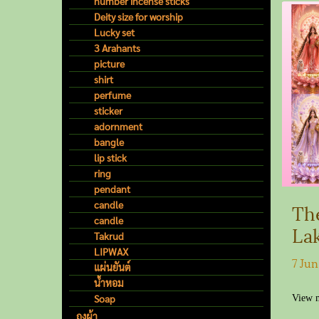
number incense sticks
Deity size for worship
Lucky set
3 Arahants
picture
shirt
perfume
sticker
adornment
bangle
lip stick
ring
pendant
candle
Th
candle
La
Takrud
Wa
LIPWAX
7 Ju
แผ่นยันต์
Co
น้ำหอม
Wea
Soap
View 
ถุงผ้า