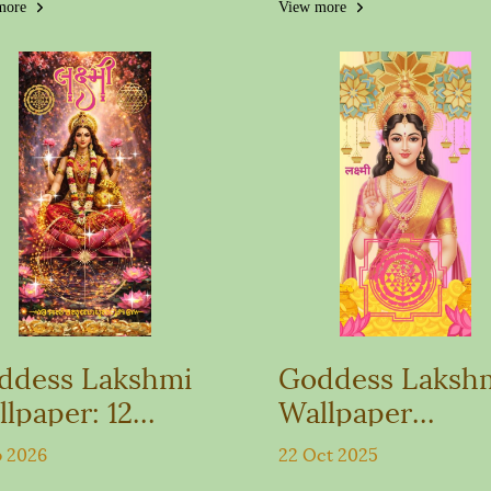
Exclusively fro
more
View more
Maha Leab
ddess Lakshmi
Goddess Laksh
lpaper: 12
Wallpaper
diac Fortune
(Blessing of Wea
b 2026
22 Oct 2025
ster Edition
and Love Form)