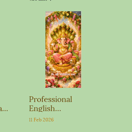
Professional
ni)
English
at
Translation Lord
11 Feb 2026
Ganesha & Phaya