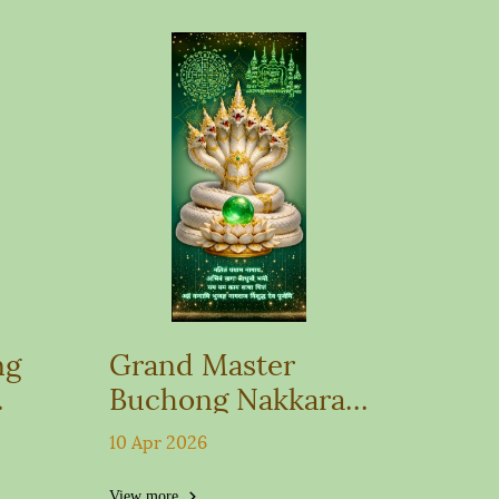
ng
Grand Master
Buchong Nakkarat
per
Wallpaper with
10 Apr 2026
c
Green Crystal Orb
View more