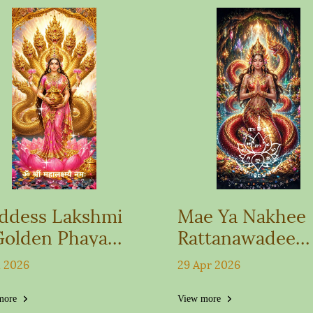
tion
and Wealth
Enhancement
ddess Lakshmi
Mae Ya Nakhee
Golden Phaya
Rattanawadee
sattanakharat
Wallpaper
n 2026
29 Apr 2026
llpaper
more
View more