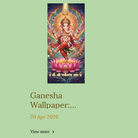
Ganesha
Wallpaper:
Vinayaka Chaturthi
20 Apr 2026
Edition
View more