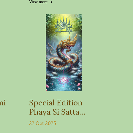
m
Srisattanakarat
View more
Wallpaper
mi
Special Edition
Phaya Si Satta
lth
Nakarat Wallpaper
22 Oct 2025