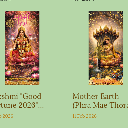
Signs
kshmi "Good
Mother Earth
rtune 2026"
(Phra Mae Thora
llpaper
& Phraya Nilaph
b 2026
11 Feb 2026
Nakharat