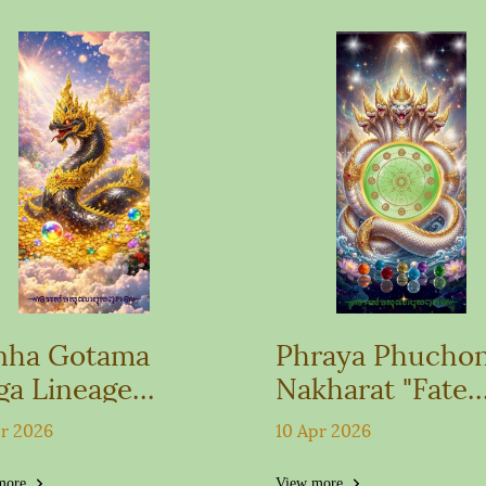
nha Gotama
Phraya Phucho
ga Lineage
Nakharat "Fate
llpaper
Booster" Wallpa
pr 2026
10 Apr 2026
for the 12 Zodia
more
View more