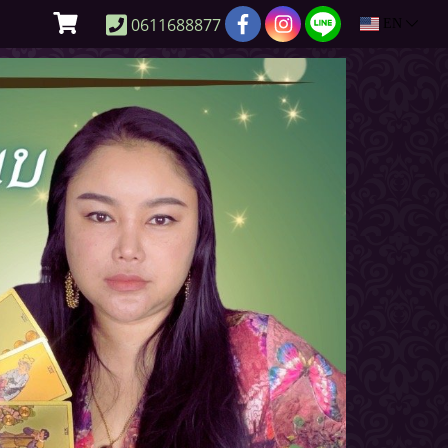
0611688877
EN