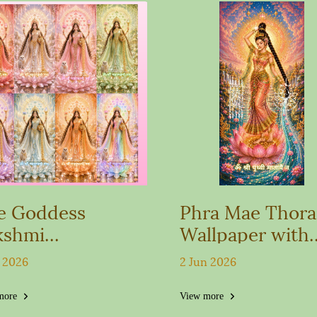
e Goddess
Phra Mae Thora
kshmi
Wallpaper with
llpaper:
Destiny-Boosti
n 2026
2 Jun 2026
mpassion &
Yantras: For
lth Attraction
Mercy, Attracti
more
View more